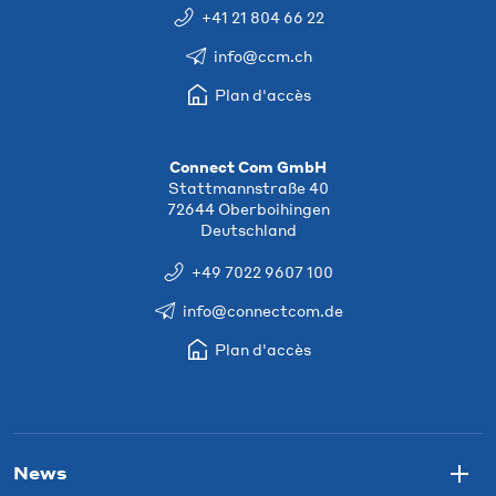
+41 21 804 66 22
info@ccm.ch
Plan d'accès
Connect Com GmbH
Stattmannstraße 40
72644 Oberboihingen
Deutschland
+49 7022 9607 100
info@connectcom.de
Plan d'accès
News
Togg