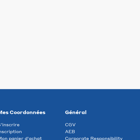
Mes Coordonnées
Général
'inscrire
CGV
nscription
AEB
on panier d'achat
Corporate Responsibility