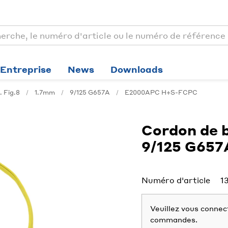
Entreprise
News
Downloads
 Fig.8
1.7mm
9/125 G657A
E2000APC H+S-FCPC
Cordon de 
9/125 G657
Numéro d'article
1
Veuillez vous connect
commandes.