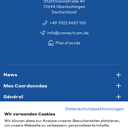
Stattmannstraße 40
72644 Oberboihingen
Deutschland
+49 7022 9607 100
info@connectcom.de
Plan d'accès
News
Togg
Mes Coordonnées
Togg
Général
Togg
Datenschutzbestimmungen
Wir verwenden Cookies
Wir können diese zur Analyse unserer Besucherdaten platzieren,
um unsere Webseite zu verbessern, personalisierte Inhalte