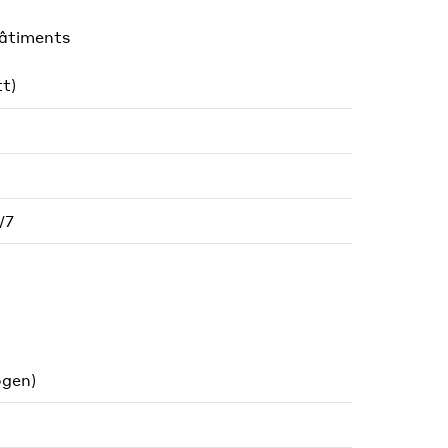
bâtiments
t)
/7
ogen)