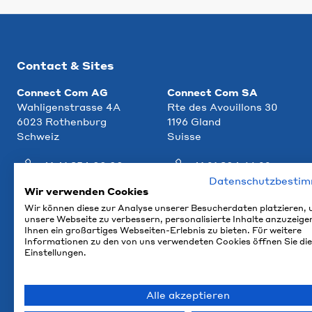
Contact & Sites
Connect Com AG
Connect Com SA
Wahligenstrasse 4A
Rte des Avouillons 30
6023 Rothenburg
1196 Gland
Schweiz
Suisse
+41 41 854 00 00
+41 21 804 66 22
Datenschutzbesti
info@ccm.ch
info@ccm.ch
Wir verwenden Cookies
Wir können diese zur Analyse unserer Besucherdaten platzieren,
Plan d'accès
Plan d'accès
unsere Webseite zu verbessern, personalisierte Inhalte anzuzeige
Ihnen ein großartiges Webseiten-Erlebnis zu bieten. Für weitere
Informationen zu den von uns verwendeten Cookies öffnen Sie die
Einstellungen.
Alle akzeptieren