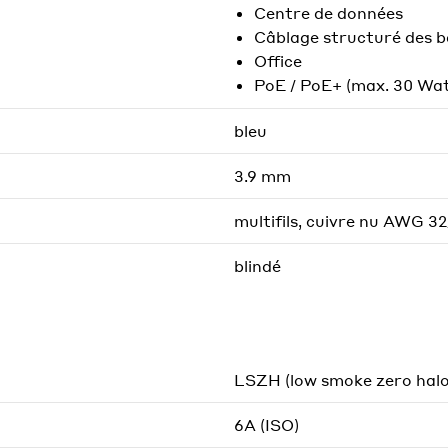
Centre de données
Câblage structuré des 
Office
PoE / PoE+ (max. 30 Wat
bleu
3.9 mm
multifils, cuivre nu AWG 32
blindé
LSZH (low smoke zero hal
6A (ISO)