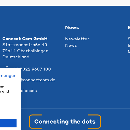
News
Connect Com GmbH
Newsletter
S
Stattmannstraße 40
News
I
72644 Oberboihingen
M
Deutschland
+49 7022 9607 100
mmungen
info@connectcom.de
 um
Plan d'accès
n und