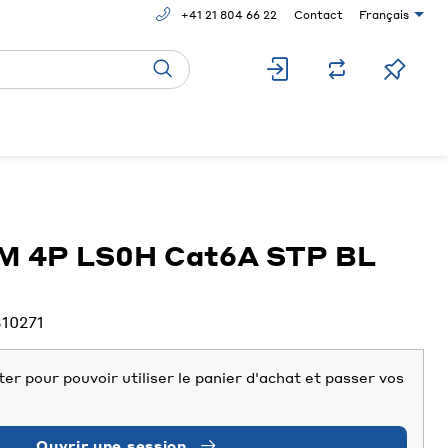
+41 21 804 66 22
Contact
Français
IM 4P LS0H Cat6A STP BL
310271
er pour pouvoir utiliser le panier d'achat et passer vos
Ouvrir une session