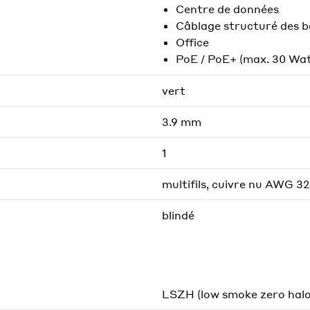
Centre de données
Câblage structuré des 
Office
PoE / PoE+ (max. 30 Wat
vert
3.9 mm
1
multifils, cuivre nu AWG 32
blindé
LSZH (low smoke zero hal