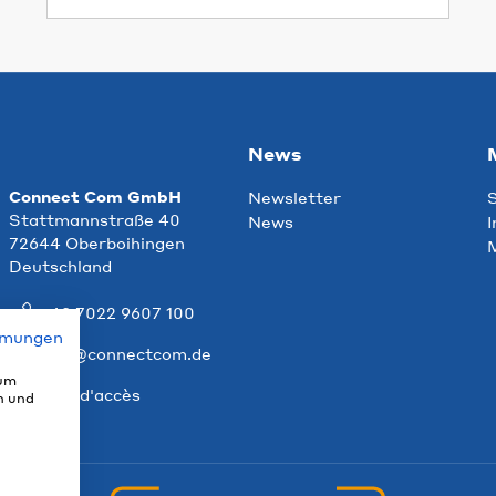
News
Connect Com GmbH
Newsletter
S
Stattmannstraße 40
News
I
72644 Oberboihingen
M
Deutschland
+49 7022 9607 100
mmungen
info@connectcom.de
 um
Plan d'accès
n und