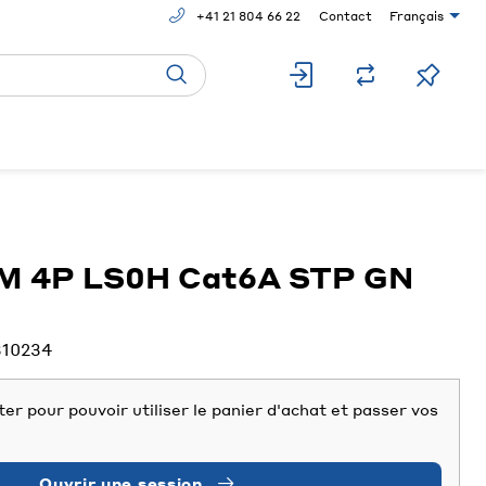
+41 21 804 66 22
Contact
Français
IM 4P LS0H Cat6A STP GN
310234
er pour pouvoir utiliser le panier d'achat et passer vos
Ouvrir une session