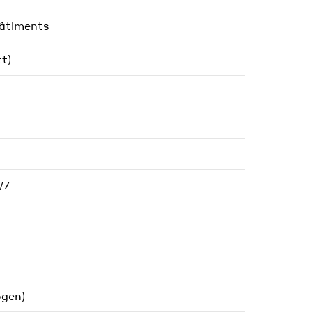
bâtiments
t)
/7
ogen)