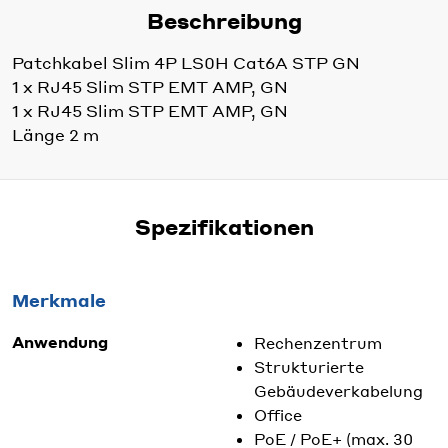
Beschreibung
Patchkabel Slim 4P LS0H Cat6A STP GN
1 x RJ45 Slim STP EMT AMP, GN
1 x RJ45 Slim STP EMT AMP, GN
Länge 2 m
Spezifikationen
Merkmale
Anwendung
Rechenzentrum
Strukturierte
Gebäudeverkabelung
Office
PoE / PoE+ (max. 30