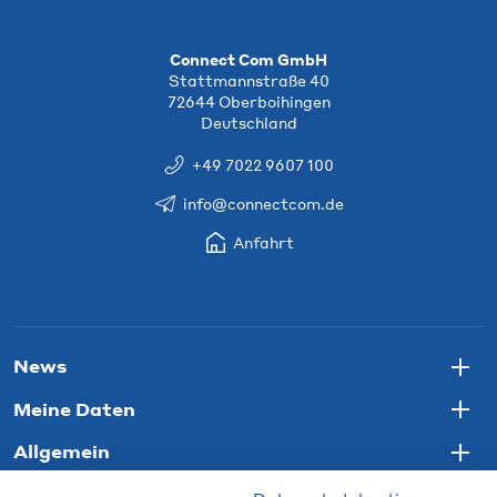
Connect Com GmbH
Stattmannstraße 40
72644 Oberboihingen
Deutschland
+49 7022 9607 100
info@connectcom.de
Anfahrt
News
Togg
Meine Daten
Togg
Allgemein
Togg