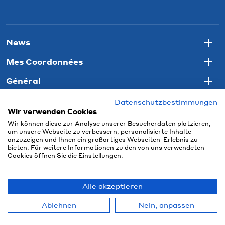
News
Togg
Mes Coordonnées
Togg
Général
Togg
Datenschutzbestimmungen
Wir verwenden Cookies
Wir können diese zur Analyse unserer Besucherdaten platzieren,
um unsere Webseite zu verbessern, personalisierte Inhalte
anzuzeigen und Ihnen ein großartiges Webseiten-Erlebnis zu
bieten. Für weitere Informationen zu den von uns verwendeten
Cookies öffnen Sie die Einstellungen.
Alle akzeptieren
© 2026 Connect Com AG
Ablehnen
Nein, anpassen
powered by polynorm