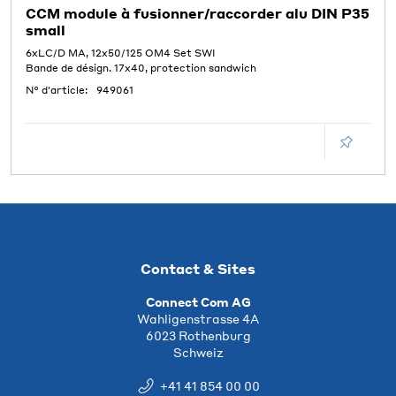
CCM module à fusionner/raccorder alu DIN P35
small
6xLC/D MA, 12x50/125 OM4 Set SWI
Bande de désign. 17x40, protection sandwich
N° d'article:
949061
Contact & Sites
Connect Com AG
Wahligenstrasse 4A
6023 Rothenburg
Schweiz
+41 41 854 00 00