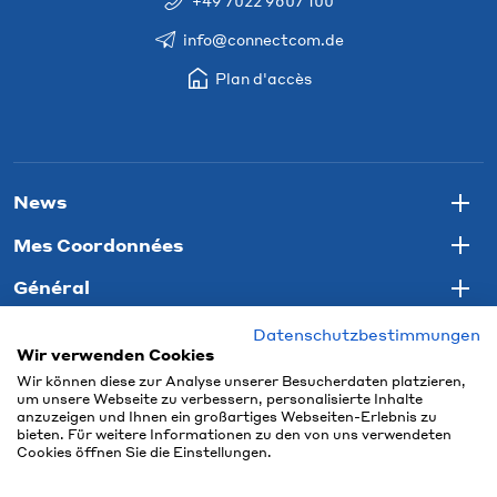
+49 7022 9607 100
info@connectcom.de
Plan d'accès
News
Togg
Mes Coordonnées
Togg
Général
Togg
Datenschutzbestimmungen
Wir verwenden Cookies
Wir können diese zur Analyse unserer Besucherdaten platzieren,
um unsere Webseite zu verbessern, personalisierte Inhalte
anzuzeigen und Ihnen ein großartiges Webseiten-Erlebnis zu
bieten. Für weitere Informationen zu den von uns verwendeten
Cookies öffnen Sie die Einstellungen.