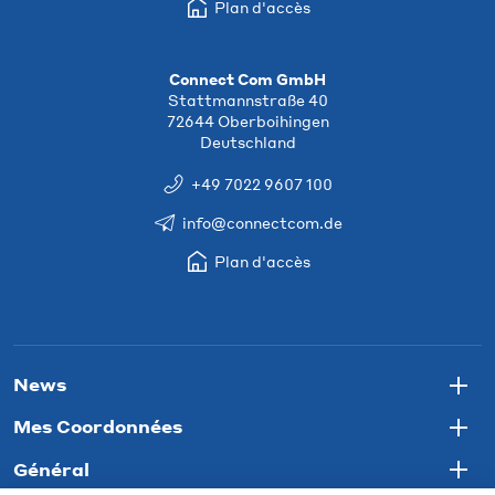
Plan d'accès
Connect Com GmbH
Stattmannstraße 40
72644 Oberboihingen
Deutschland
+49 7022 9607 100
info@connectcom.de
Plan d'accès
News
Togg
Mes Coordonnées
Togg
Général
Togg