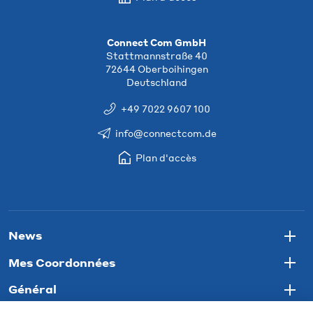
Connect Com GmbH
Stattmannstraße 40
72644 Oberboihingen
Deutschland
+49 7022 9607 100
info@connectcom.de
Plan d'accès
News
Togg
Mes Coordonnées
Togg
Général
Togg