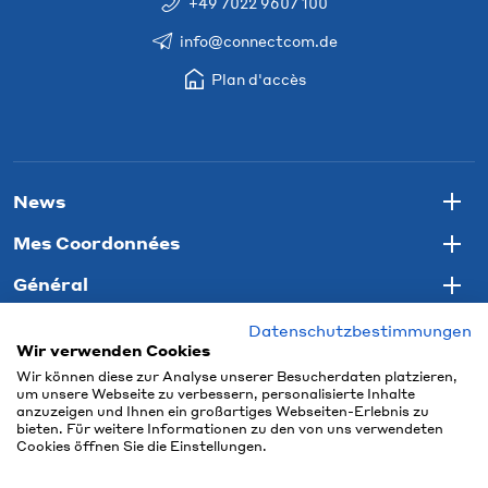
+49 7022 9607 100
info@connectcom.de
Plan d'accès
News
Togg
Mes Coordonnées
Togg
Général
Togg
Datenschutzbestimmungen
Wir verwenden Cookies
Wir können diese zur Analyse unserer Besucherdaten platzieren,
um unsere Webseite zu verbessern, personalisierte Inhalte
anzuzeigen und Ihnen ein großartiges Webseiten-Erlebnis zu
bieten. Für weitere Informationen zu den von uns verwendeten
Cookies öffnen Sie die Einstellungen.