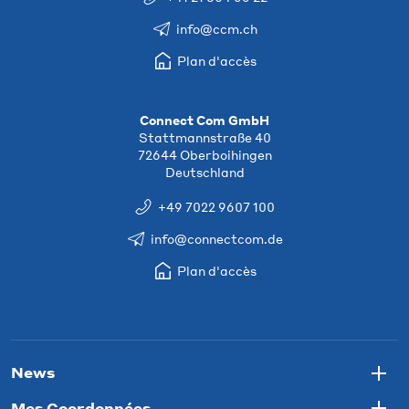
info@ccm.ch
Plan d'accès
Connect Com GmbH
Stattmannstraße 40
72644 Oberboihingen
Deutschland
+49 7022 9607 100
info@connectcom.de
Plan d'accès
News
Togg
Mes Coordonnées