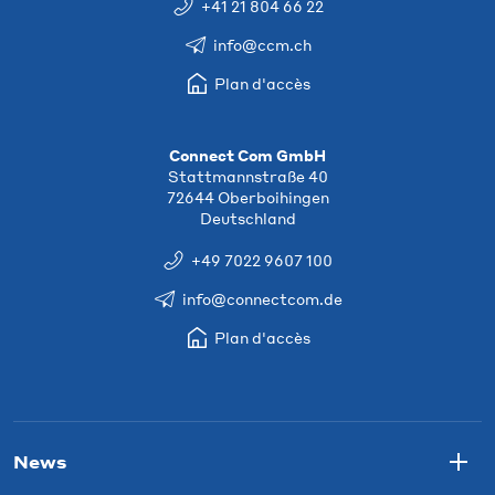
+41 21 804 66 22
info@ccm.ch
Plan d'accès
Connect Com GmbH
Stattmannstraße 40
72644 Oberboihingen
Deutschland
+49 7022 9607 100
info@connectcom.de
Plan d'accès
News
Togg