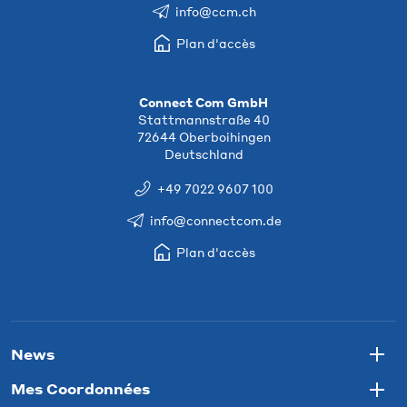
info@ccm.ch
Plan d'accès
Connect Com GmbH
Stattmannstraße 40
72644 Oberboihingen
Deutschland
+49 7022 9607 100
info@connectcom.de
Plan d'accès
News
Togg
Mes Coordonnées
Togg