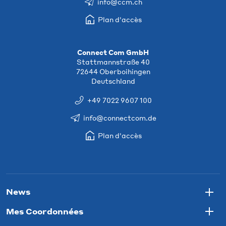
info@ccm.ch
Plan d'accès
Connect Com GmbH
Stattmannstraße 40
72644 Oberboihingen
Deutschland
+49 7022 9607 100
info@connectcom.de
Plan d'accès
News
Togg
Mes Coordonnées
Togg