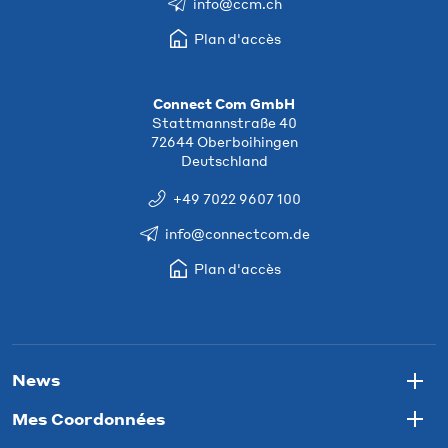
info@ccm.ch
Plan d'accès
Connect Com GmbH
Stattmannstraße 40
72644 Oberboihingen
Deutschland
+49 7022 9607 100
info@connectcom.de
Plan d'accès
News
Togg
Mes Coordonnées
Togg