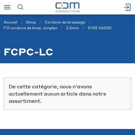
Accueil
Shop
Cordons de brassage
FO cordons de bras. simplex
2.0mm
9/125 G652D
FCPC-LC
De cette catégorie, nous n'avons
actuellement aucun article dans notre
assortiment.