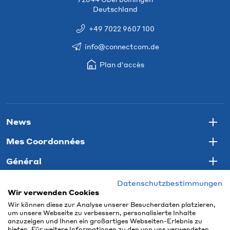
Deutschland
+49 7022 9607 100
info@connectcom.de
Plan d'accès
News
Togg
Mes Coordonnées
Togg
Général
Togg
Datenschutzbestimmungen
Wir verwenden Cookies
Wir können diese zur Analyse unserer Besucherdaten platzieren,
um unsere Webseite zu verbessern, personalisierte Inhalte
anzuzeigen und Ihnen ein großartiges Webseiten-Erlebnis zu
bieten. Für weitere Informationen zu den von uns verwendeten