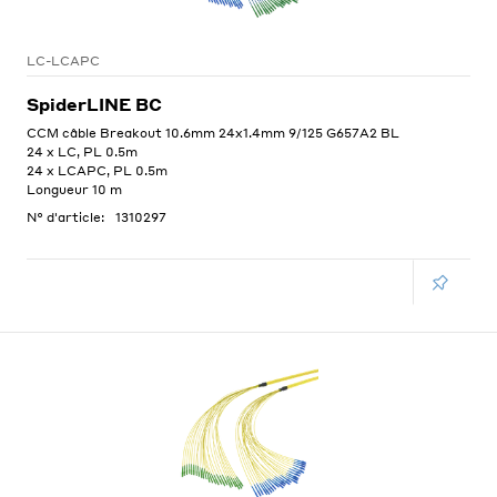
LC-LCAPC
SpiderLINE BC
CCM câble Breakout 10.6mm 24x1.4mm 9/125 G657A2 BL
24 x LC, PL 0.5m
24 x LCAPC, PL 0.5m
Longueur 10 m
N° d'article:
1310297