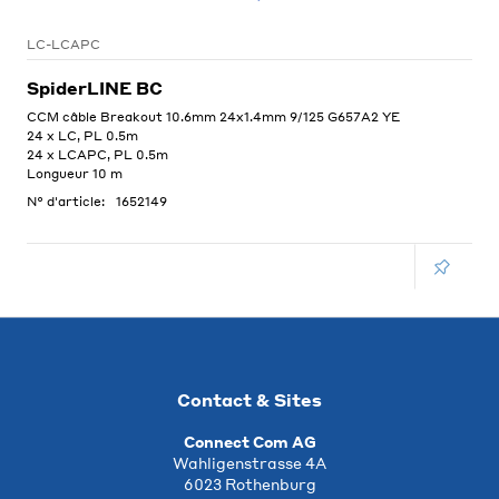
LC-LCAPC
SpiderLINE BC
CCM câble Breakout 10.6mm 24x1.4mm 9/125 G657A2 YE
24 x LC, PL 0.5m
24 x LCAPC, PL 0.5m
Longueur 10 m
N° d'article:
1652149
Contact & Sites
Connect Com AG
Wahligenstrasse 4A
6023 Rothenburg