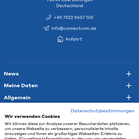
Deutschland
+49 7022 9607 100
info@connectcom.de
Anfahrt
News
Togg
Meine Daten
Togg
Allgemein
Togg
Datenschutzbestimmungen
Wir verwenden Cookies
Wir können diese zur Analyse unserer Besucherdaten platzieren,
um unsere Webseite zu verbessern, personalisierte Inhalte
anzuzeigen und Ihnen ein großartiges Webseiten-Erlebnis zu
bieten. Für weitere Informationen zu den von uns verwendeten