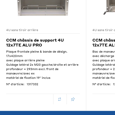
4U sans tiroir arrière
4U sans tiroir 
CCM châssis de support 4U
CCM châss
12x7TE ALU PRO
12x7TE A
Plaque frontale pleine & bande de désign.
Bac de manœuv
17x420mm
avec décharge 
avec plaque arrière pleine
avec plaque arr
Guidage latéral 2x M20 gauche/droite et arrière
Guidage latéra
profondeur = 293mm excl. front de
profondeur = 2
manœuvre/avec ex
manœuvre/ave
matériel de fixation 19'' inclus
matériel de fixa
N° d'article:
1317332
N° d'article:
1