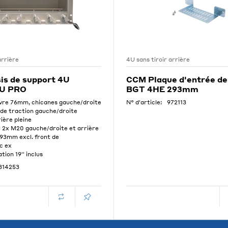
arrière
4U sans tiroir arrière
is de support 4U
CCM Plaque d'entrée de 
LU PRO
BGT 4HE 293mm
re 76mm, chicanes gauche/droite
N° d'article:
972113
de traction gauche/droite
ière pleine
l 2x M20 gauche/droite et arrière
93mm excl. front de
c ex
tion 19'' inclus
314253