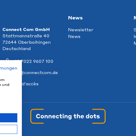
News
Connect Com GmbH
Newsletter
S
Stattmannstraße 40
News
I
72644 Oberboihingen
M
Deutschland
+49 7022 9607 100
mmungen
info@connectcom.de
 um
Plan d'accès
n und