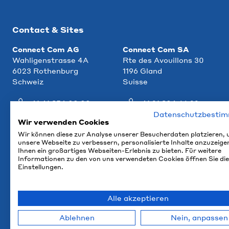
Contact & Sites
Connect Com AG
Connect Com SA
Wahligenstrasse 4A
Rte des Avouillons 30
6023 Rothenburg
1196 Gland
Schweiz
Suisse
+41 41 854 00 00
+41 21 804 66 22
Datenschutzbesti
info@ccm.ch
info@ccm.ch
Wir verwenden Cookies
Wir können diese zur Analyse unserer Besucherdaten platzieren,
Plan d'accès
Plan d'accès
unsere Webseite zu verbessern, personalisierte Inhalte anzuzeige
Ihnen ein großartiges Webseiten-Erlebnis zu bieten. Für weitere
Informationen zu den von uns verwendeten Cookies öffnen Sie die
Einstellungen.
Alle akzeptieren
Ablehnen
Nein, anpassen