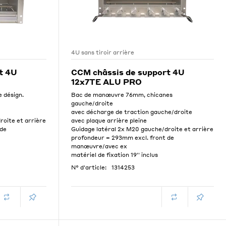
4U sans tiroir arrière
t 4U
CCM châssis de support 4U
12x7TE ALU PRO
e désign.
Bac de manœuvre 76mm, chicanes
gauche/droite
avec décharge de traction gauche/droite
roite et arrière
avec plaque arrière pleine
 de
Guidage latéral 2x M20 gauche/droite et arrière
profondeur = 293mm excl. front de
manœuvre/avec ex
matériel de fixation 19'' inclus
N° d'article:
1314253