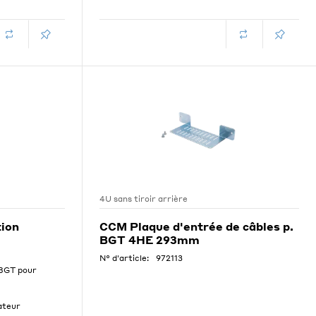
4U sans tiroir arrière
tion
CCM Plaque d'entrée de câbles p.
BGT 4HE 293mm
N° d'article:
972113
 BGT pour
ateur