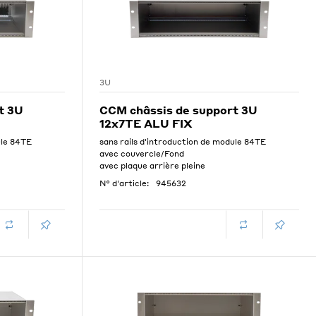
3U
t 3U
CCM châssis de support 3U
12x7TE ALU FIX
ule 84TE
sans rails d'introduction de module 84TE
avec couvercle/Fond
avec plaque arrière pleine
N° d'article:
945632