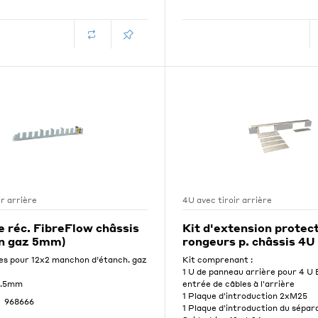
ir arrière
4U avec tiroir arrière
e réc. FibreFlow châssis
Kit d'extension protec
n gaz 5mm)
rongeurs p. châssis 4U
es pour 12x2 manchon d’étanch. gaz
Kit comprenant :
1 U de panneau arrière pour 4 U
8.5mm
entrée de câbles à l'arrière
1 Plaque d'introduction 2xM25
968666
1 Plaque d'introduction du sépar