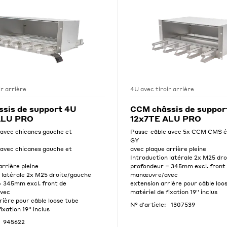
ir arrière
4U avec tiroir arrière
sis de support 4U
CCM châssis de suppor
ALU PRO
12x7TE ALU PRO
 avec chicanes gauche et
Passe-câble avec 5x CCM CMS 
GY
 avec chicanes gauche et
avec plaque arrière pleine
Introduction latérale 2x M25 dr
arrière pleine
profondeur = 345mm excl. front
 latérale 2x M25 droite/gauche
manœuvre/avec
= 345mm excl. front de
extension arrière pour câble loo
vec
matériel de fixation 19'' inclus
rière pour câble loose tube
N° d'article:
1307539
ixation 19'' inclus
945622