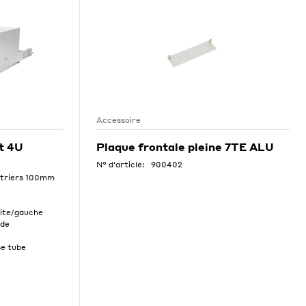
Accessoire
t 4U
Plaque frontale pleine 7TE ALU
N° d'article:
900402
étriers 100mm
oite/gauche
 de
se tube