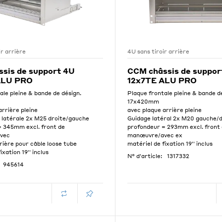
ir arrière
4U sans tiroir arrière
sis de support 4U
CCM châssis de suppor
ALU PRO
12x7TE ALU PRO
ale pleine & bande de désign.
Plaque frontale pleine & bande d
17x420mm
arrière pleine
avec plaque arrière pleine
 latérale 2x M25 droite/gauche
Guidage latéral 2x M20 gauche/d
= 345mm excl. front de
profondeur = 293mm excl. front
vec
manœuvre/avec ex
rière pour câble loose tube
matériel de fixation 19'' inclus
ixation 19'' inclus
N° d'article:
1317332
945614