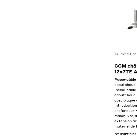
4U avec tiro
CCM châs
12x7TE 
Passe-câble
caoutchouc
Passe-câble
caoutchouc
avec plaque 
Introduction
profondeur 
manœuvre/a
extension ar
matériel de f
N° d'article: