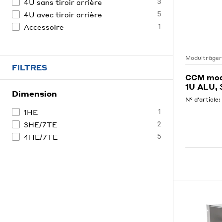
3
4U sans tiroir arrière
5
4U avec tiroir arrière
1
Accessoire
Modulträger
FILTRES
CCM modu
1U ALU,
Dimension
N° d'article:
1
1HE
2
3HE/7TE
5
4HE/7TE