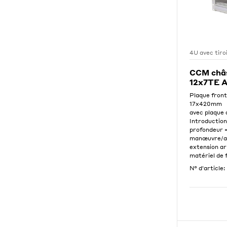
4U avec tiro
CCM châs
12x7TE 
Plaque front
17x420mm
avec plaque 
Introduction
profondeur 
manœuvre/a
extension ar
matériel de f
N° d'article: