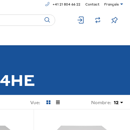
+41 21 804 66 22
Contact
Français
/4HE
Nombre:
12
Vue: