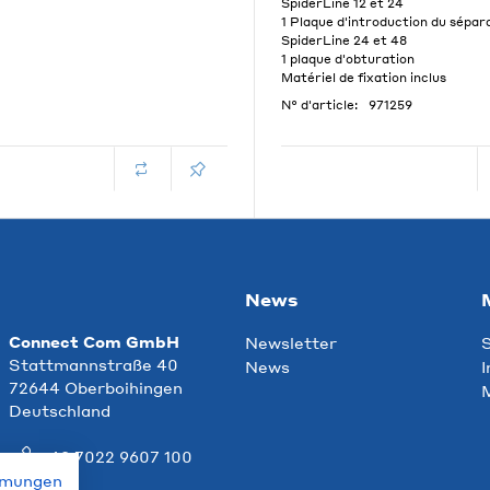
SpiderLine 12 et 24
1 Plaque d'introduction du sépar
SpiderLine 24 et 48
1 plaque d'obturation
Matériel de fixation inclus
N° d'article:
971259
News
Connect Com GmbH
Newsletter
S
Stattmannstraße 40
News
I
72644 Oberboihingen
M
Deutschland
+49 7022 9607 100
mmungen