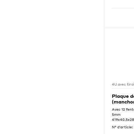
4U avec tiro
Plaque d
(mancho
Avec 12 fent
5mm
419x40.5x2
N° d'article: