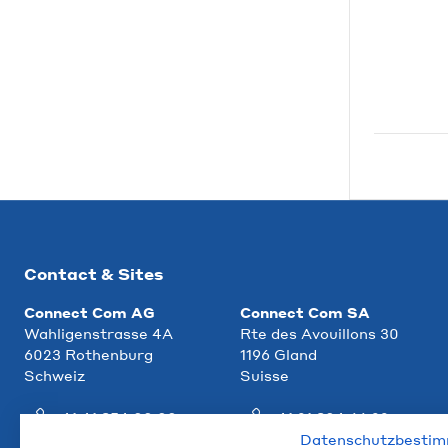
Contact & Sites
Connect Com AG
Connect Com SA
Wahligenstrasse 4A
Rte des Avouillons 30
6023 Rothenburg
1196 Gland
Schweiz
Suisse
+41 41 854 00 00
+41 21 804 66 22
Datenschutzbesti