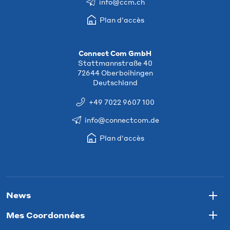
info@ccm.ch
Plan d'accès
Connect Com GmbH
Stattmannstraße 40
72644 Oberboihingen
Deutschland
+49 7022 9607 100
info@connectcom.de
Plan d'accès
News
Togg
Mes Coordonnées
Togg