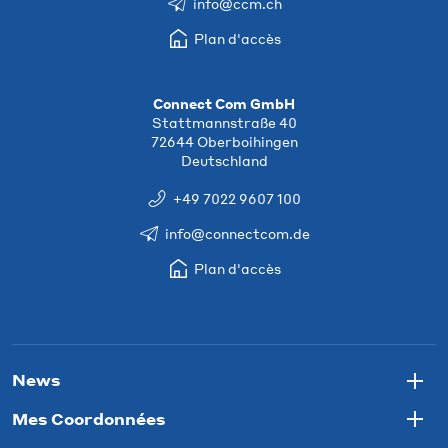
info@ccm.ch
Plan d'accès
Connect Com GmbH
Stattmannstraße 40
72644 Oberboihingen
Deutschland
+49 7022 9607 100
info@connectcom.de
Plan d'accès
News
Togg
Mes Coordonnées
Togg