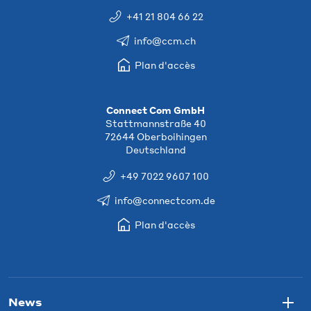
+41 21 804 66 22
info@ccm.ch
Plan d'accès
Connect Com GmbH
Stattmannstraße 40
72644 Oberboihingen
Deutschland
+49 7022 9607 100
info@connectcom.de
Plan d'accès
News
Togg