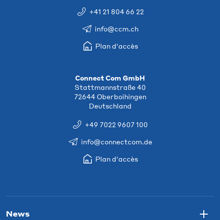
+41 21 804 66 22
info@ccm.ch
Plan d'accès
Connect Com GmbH
Stattmannstraße 40
72644 Oberboihingen
Deutschland
+49 7022 9607 100
info@connectcom.de
Plan d'accès
News
Togg