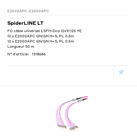
E2000APC-E2000APC
SpiderLINE LT
FO câble universel LSFH-Dca 12x9/125 YE
12 x E2000APC GN/GN H+S, PL 0.5m
12 x E2000APC GN/GN H+S, PL 0.5m
Longueur 50 m
N° d'article:
1318686