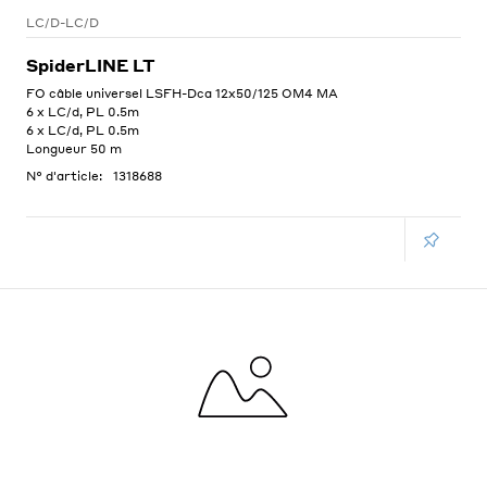
LC/D-LC/D
SpiderLINE LT
FO câble universel LSFH-Dca 12x50/125 OM4 MA
6 x LC/d, PL 0.5m
6 x LC/d, PL 0.5m
Longueur 50 m
N° d'article:
1318688