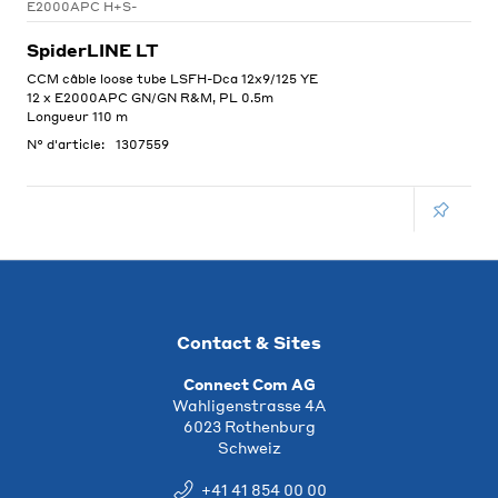
E2000APC H+S-
SpiderLINE LT
CCM câble loose tube LSFH-Dca 12x9/125 YE
12 x E2000APC GN/GN R&M, PL 0.5m
Longueur 110 m
N° d'article:
1307559
Contact & Sites
Connect Com AG
Wahligenstrasse 4A
6023 Rothenburg
Schweiz
+41 41 854 00 00