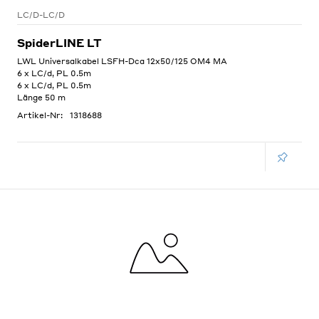
LC/D-LC/D
SpiderLINE LT
LWL Universalkabel LSFH-Dca 12x50/125 OM4 MA
6 x LC/d, PL 0.5m
6 x LC/d, PL 0.5m
Länge 50 m
Artikel-Nr:
1318688