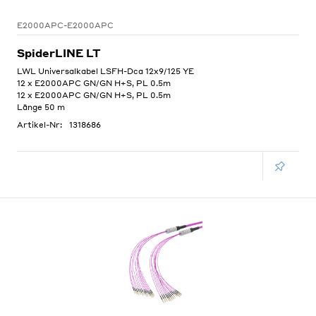
E2000APC-E2000APC
SpiderLINE LT
LWL Universalkabel LSFH-Dca 12x9/125 YE
12 x E2000APC GN/GN H+S, PL 0.5m
12 x E2000APC GN/GN H+S, PL 0.5m
Länge 50 m
Artikel-Nr:
1318686