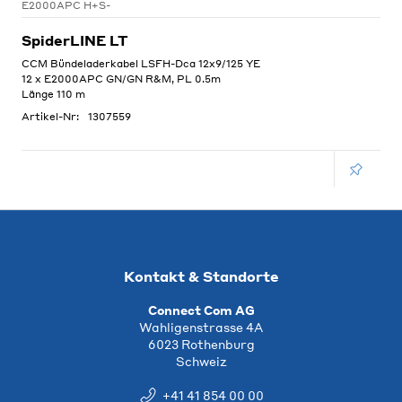
E2000APC H+S-
SpiderLINE LT
CCM Bündeladerkabel LSFH-Dca 12x9/125 YE
12 x E2000APC GN/GN R&M, PL 0.5m
Länge 110 m
Artikel-Nr:
1307559
Kontakt & Standorte
Connect Com AG
Wahligenstrasse 4A
6023 Rothenburg
Schweiz
+41 41 854 00 00