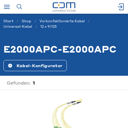
Start
Shop
Vorkonfektionierte Kabel
Universal-Kabel
12 x 9/125
E2000APC-E2000APC
Kabel-Konfigurator
Gefunden:
1