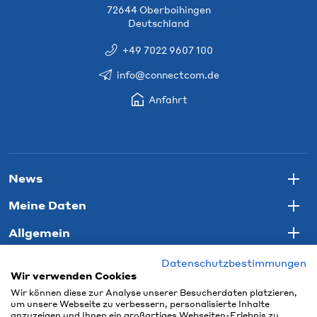
72644 Oberboihingen
Deutschland
+49 7022 9607 100
info@connectcom.de
Anfahrt
News
Togg
Meine Daten
Togg
Allgemein
Togg
Datenschutzbestimmungen
Wir verwenden Cookies
Wir können diese zur Analyse unserer Besucherdaten platzieren,
um unsere Webseite zu verbessern, personalisierte Inhalte
anzuzeigen und Ihnen ein großartiges Webseiten-Erlebnis zu