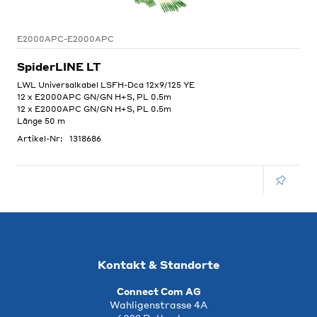
E2000APC-E2000APC
SpiderLINE LT
LWL Universalkabel LSFH-Dca 12x9/125 YE
12 x E2000APC GN/GN H+S, PL 0.5m
12 x E2000APC GN/GN H+S, PL 0.5m
Länge 50 m
Artikel-Nr:
1318686
Kontakt & Standorte
Connect Com AG
Wahligenstrasse 4A