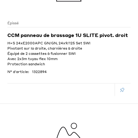
Épissé
CCM panneau de brassage 1U SLITE pivot. droit
H+S 24xE2000APC GN/GN, 24x9/125 Set SWI
Pivotant sur la droite, charnières à droite
Équipé de 2 cassettes à fusionner SWI
Avec 2x3m tuyau flex 10mm
Protection sandwich
N° d'article:
1322894