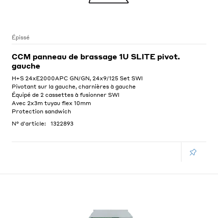
Épissé
CCM panneau de brassage 1U SLITE pivot.
gauche
H+S 24xE2000APC GN/GN, 24x9/125 Set SWI
Pivotant sur la gauche, charnières à gauche
Équipé de 2 cassettes à fusionner SWI
Avec 2x3m tuyau flex 10mm
Protection sandwich
N° d'article:
1322893