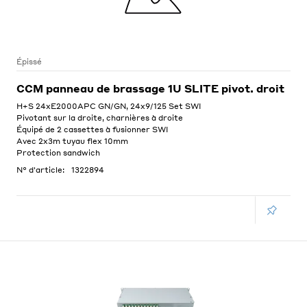
Épissé
CCM panneau de brassage 1U SLITE pivot. droit
H+S 24xE2000APC GN/GN, 24x9/125 Set SWI
Pivotant sur la droite, charnières à droite
Équipé de 2 cassettes à fusionner SWI
Avec 2x3m tuyau flex 10mm
Protection sandwich
N° d'article:
1322894