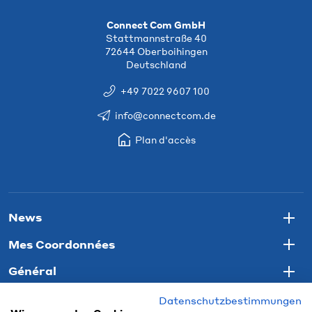
Connect Com GmbH
Stattmannstraße 40
72644 Oberboihingen
Deutschland
+49 7022 9607 100
info@connectcom.de
Plan d'accès
News
Togg
Mes Coordonnées
Togg
Général
Togg
Datenschutzbestimmungen