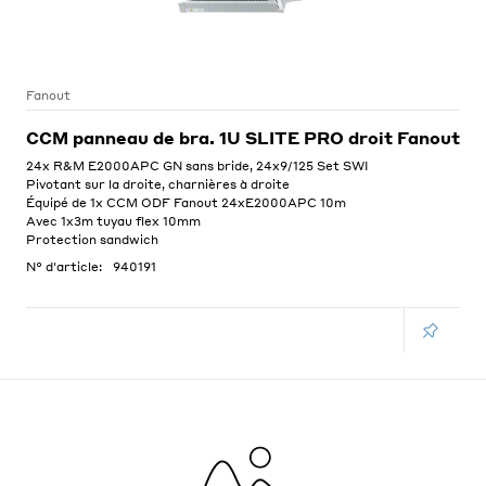
Fanout
CCM panneau de bra. 1U SLITE PRO droit Fanout
24x R&M E2000APC GN sans bride, 24x9/125 Set SWI
Pivotant sur la droite, charnières à droite
Équipé de 1x CCM ODF Fanout 24xE2000APC 10m
Avec 1x3m tuyau flex 10mm
Protection sandwich
N° d'article:
940191