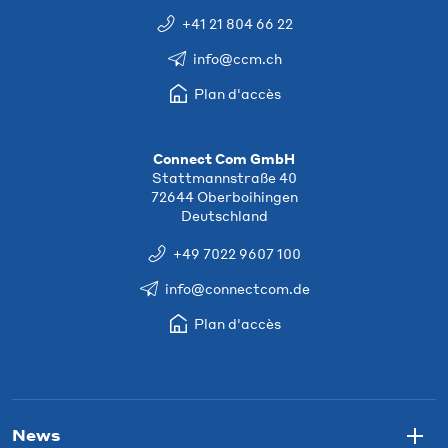
+41 21 804 66 22
info@ccm.ch
Plan d'accès
Connect Com GmbH
Stattmannstraße 40
72644 Oberboihingen
Deutschland
+49 7022 9607 100
info@connectcom.de
Plan d'accès
News
Togg