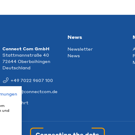
News
Connect Com GmbH
Newsletter
Stattmannstraße 40
News
R
72644 Oberboihingen
Deutschland
+49 7022 9607 100
info@connectcom.de
mmungen
Anfahrt
 um
n und