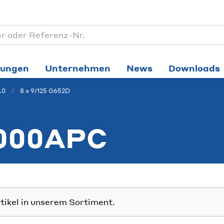
tungen
Unternehmen
News
Downloads
.0
8 x 9/125 G652D
000APC
rtikel in unserem Sortiment.