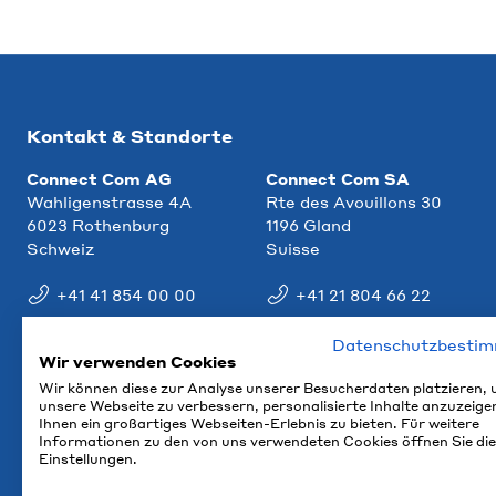
Kontakt & Standorte
Connect Com AG
Connect Com SA
Wahligenstrasse 4A
Rte des Avouillons 30
6023 Rothenburg
1196 Gland
Schweiz
Suisse
+41 41 854 00 00
+41 21 804 66 22
info@ccm.ch
info@ccm.ch
Datenschutzbesti
Wir verwenden Cookies
Anfahrt
Anfahrt
Wir können diese zur Analyse unserer Besucherdaten platzieren,
unsere Webseite zu verbessern, personalisierte Inhalte anzuzeige
Ihnen ein großartiges Webseiten-Erlebnis zu bieten. Für weitere
Informationen zu den von uns verwendeten Cookies öffnen Sie die
Einstellungen.