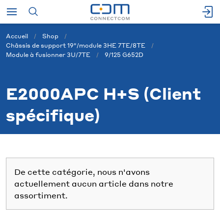
Accueil
Shop
Châssis de support 19"/module 3HE 7TE/8TE
Module à fusionner 3U/7TE
9/125 G652D
E2000APC H+S (Client
spécifique)
De cette catégorie, nous n'avons
actuellement aucun article dans notre
assortiment.