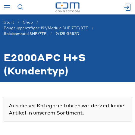
Start
Shop
Baugruppenträger 19"/Module 3HE 7TE/8TE
Spleissmodul 3HE/7TE
9/125 G652D
E2000APC H+S
(Kundentyp)
Aus dieser Kategorie führen wir derzeit keine
Artikel in unserem Sortiment.