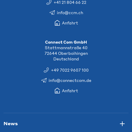
+41 21 804 66 22
info@ccm.ch
Anfahrt
Connect Com GmbH
Stattmannstraße 40
72644 Oberboihingen
Deutschland
+49 7022 9607 100
info@connectcom.de
Anfahrt
News
Togg