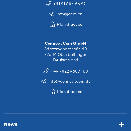
+41 21 804 66 22
info@ccm.ch
Plan d'accès
Connect Com GmbH
Stattmannstraße 40
72644 Oberboihingen
Deutschland
+49 7022 9607 100
info@connectcom.de
Plan d'accès
News
Togg