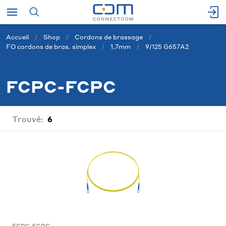
Accueil
Shop
Cordons de brassage
FO cordons de bras. simplex
1.7mm
9/125 G657A2
FCPC-FCPC
Trouvé:
6