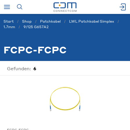
Start
Shop
Patchkabel
LWL Patchkabel Simplex
1.7mm
9/125 G657A2
FCPC-FCPC
Gefunden:
6