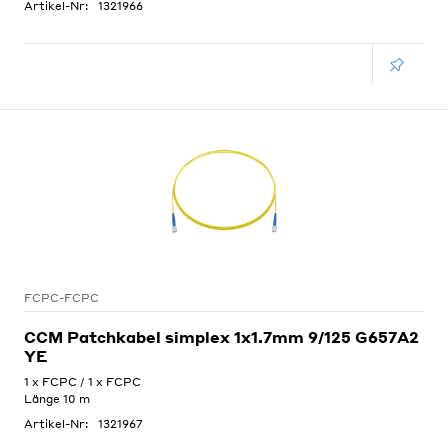
Artikel-Nr:
1321966
FCPC-FCPC
CCM Patchkabel simplex 1x1.7mm 9/125 G657A2
YE
1 x FCPC / 1 x FCPC
Länge 10 m
Artikel-Nr:
1321967