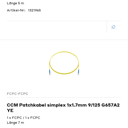
Länge 5 m
Artikel-Nr:
1321965
FCPC-FCPC
CCM Patchkabel simplex 1x1.7mm 9/125 G657A2
YE
1 x FCPC / 1 x FCPC
Länge 7 m