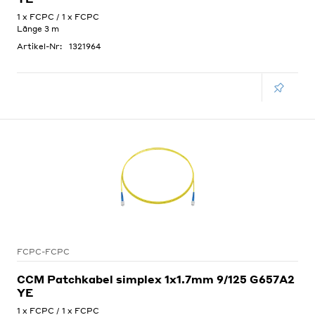
1 x FCPC / 1 x FCPC
Länge 3 m
Artikel-Nr:
1321964
FCPC-FCPC
CCM Patchkabel simplex 1x1.7mm 9/125 G657A2
YE
1 x FCPC / 1 x FCPC