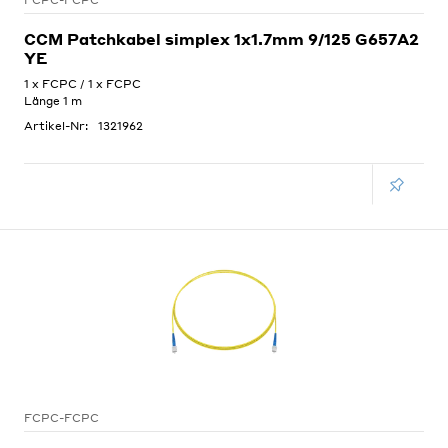
FCPC-FCPC
CCM Patchkabel simplex 1x1.7mm 9/125 G657A2
YE
1 x FCPC / 1 x FCPC
Länge 1 m
Artikel-Nr:
1321962
FCPC-FCPC