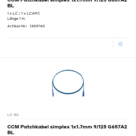
BL
1 x LC / 1 x LCAPC
Länge 1 m
Artikel-Nr:
1309740
LC-SC
CCM Patchkabel simplex 1x1.7mm 9/125 G657A2
BL