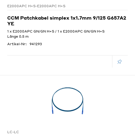
E2000APC H+S-E2000APC H+S
CCM Patchkabel simplex 1x1.7mm 9/125 G657A2
YE
1 x E2000APC GN/GN H+S / 1 x E2000APC GN/GN H+S
Länge 0.5 m
Artikel-Nr:
941293
LC-LC