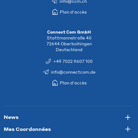
info@ccm.ch
Plan d'accès
Connect Com GmbH
Stattmannstraße 40
72644 Oberboihingen
Deutschland
+49 7022 9607 100
info@connectcom.de
Plan d'accès
News
Togg
Mes Coordonnées
Togg