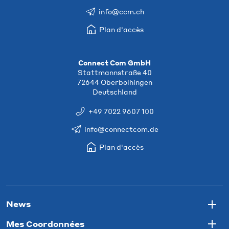
info@ccm.ch
Plan d'accès
Connect Com GmbH
Stattmannstraße 40
72644 Oberboihingen
Deutschland
+49 7022 9607 100
info@connectcom.de
Plan d'accès
News
Togg
Mes Coordonnées
Togg