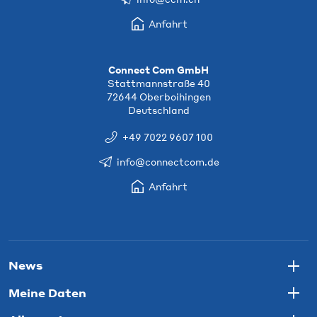
Anfahrt
Connect Com GmbH
Stattmannstraße 40
72644 Oberboihingen
Deutschland
+49 7022 9607 100
info@connectcom.de
Anfahrt
News
Togg
Meine Daten
Togg