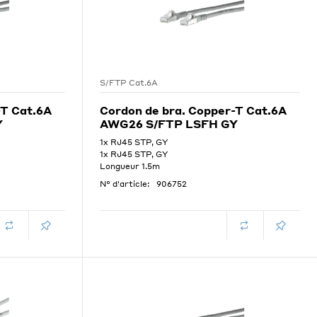
S/FTP Cat.6A
-T Cat.6A
Cordon de bra. Copper-T Cat.6A
Y
AWG26 S/FTP LSFH GY
1x RJ45 STP, GY
1x RJ45 STP, GY
Longueur 1.5m
N° d'article:
906752