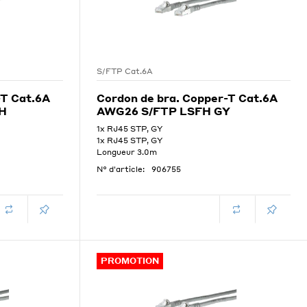
S/FTP Cat.6A
-T Cat.6A
Cordon de bra. Copper-T Cat.6A
H
AWG26 S/FTP LSFH GY
1x RJ45 STP, GY
1x RJ45 STP, GY
Longueur 3.0m
N° d'article:
906755
PROMOTION