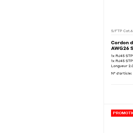
S/FTP Cat.
Cordon d
AWG26 S
1x RJ45 STP
1x RJ45 STP
Longueur 2
N° d'article:
PROMOTI