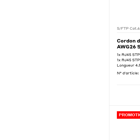
S/FTP Cat.
Cordon d
AWG26 S
1x RJ45 STP
1x RJ45 STP
Longueur 4
N° d'article:
PROMOTI