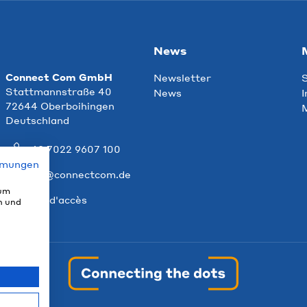
News
Connect Com GmbH
Newsletter
S
Stattmannstraße 40
News
I
72644 Oberboihingen
M
Deutschland
+49 7022 9607 100
mmungen
info@connectcom.de
 um
Plan d'accès
n und