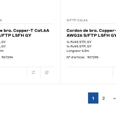
6A
S/FTP Cat.6A
e bra. Copper-T Cat.6A
Cordon de bra. Copper
/FTP LSFH GY
AWG26 S/FTP LSFH G
, GY
1x RJ45 STP, GY
, GY
1x RJ45 STP, GY
.0m
Longueur 6.5m
907294
N° d'article:
907295
1
2