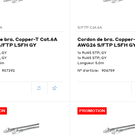
6A
S/FTP Cat.6A
e bra. Copper-T Cat.6A
Cordon de bra. Copper
/FTP LSFH GY
AWG26 S/FTP LSFH G
, GY
1x RJ45 STP, GY
, GY
1x RJ45 STP, GY
.5m
Longueur 5.0m
907292
N° d'article:
906759
ON
PROMOTION