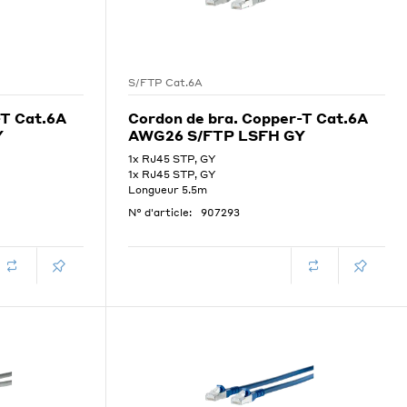
S/FTP Cat.6A
-T Cat.6A
Cordon de bra. Copper-T Cat.6A
Y
AWG26 S/FTP LSFH GY
1x RJ45 STP, GY
1x RJ45 STP, GY
Longueur 5.5m
N° d'article:
907293