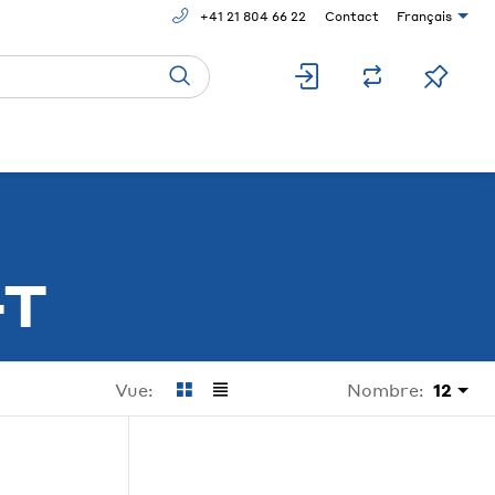
+41 21 804 66 22
Contact
Français
-T
Nombre:
12
Vue: