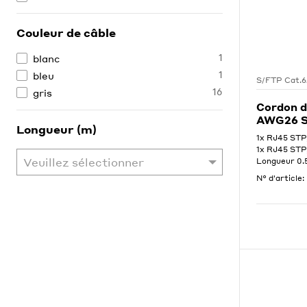
Couleur de câble
1
blanc
1
bleu
S/FTP Cat.
16
gris
Cordon d
AWG26 S
Longueur (m)
1x RJ45 STP
1x RJ45 STP
Longueur 0
N° d'article: