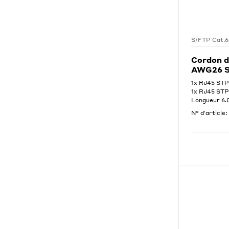
S/FTP Cat.
Cordon d
AWG26 S
1x RJ45 STP
1x RJ45 STP
Longueur 6
N° d'article: