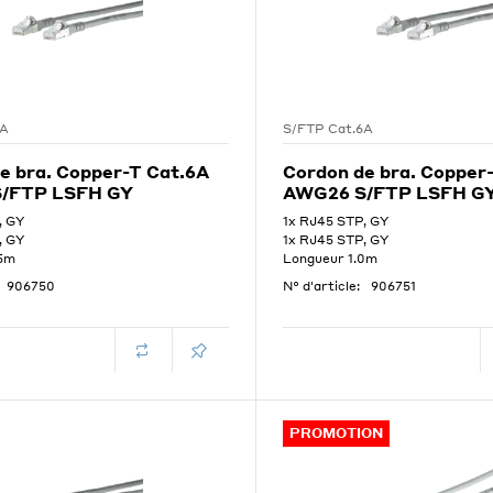
6A
S/FTP Cat.6A
e bra. Copper-T Cat.6A
Cordon de bra. Copper
/FTP LSFH GY
AWG26 S/FTP LSFH G
, GY
1x RJ45 STP, GY
, GY
1x RJ45 STP, GY
.5m
Longueur 1.0m
906750
N° d'article:
906751
PROMOTION