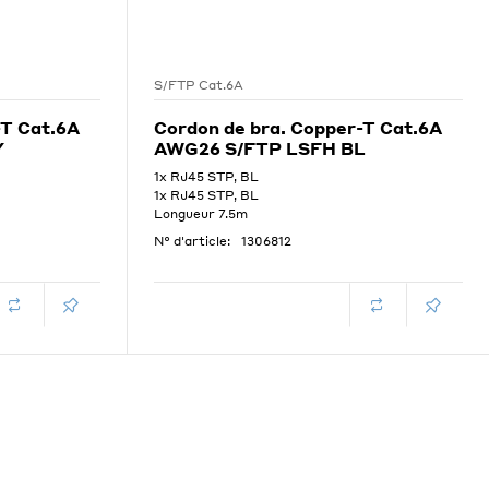
S/FTP Cat.6A
-T Cat.6A
Cordon de bra. Copper-T Cat.6A
Y
AWG26 S/FTP LSFH BL
1x RJ45 STP, BL
1x RJ45 STP, BL
Longueur 7.5m
N° d'article:
1306812