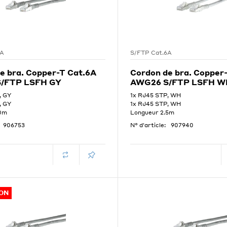
6A
S/FTP Cat.6A
e bra. Copper-T Cat.6A
Cordon de bra. Copper
/FTP LSFH GY
AWG26 S/FTP LSFH W
, GY
1x RJ45 STP, WH
, GY
1x RJ45 STP, WH
.0m
Longueur 2.5m
906753
N° d'article:
907940
ON