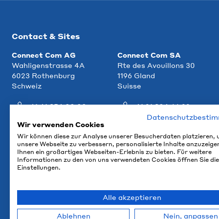
Contact & Sites
Connect Com AG
Connect Com SA
Wahligenstrasse 4A
Rte des Avouillons 30
6023 Rothenburg
1196 Gland
Schweiz
Suisse
+41 41 854 00 00
+41 21 804 66 22
Datenschutzbesti
info@ccm.ch
info@ccm.ch
Wir verwenden Cookies
Wir können diese zur Analyse unserer Besucherdaten platzieren,
Plan d'accès
Plan d'accès
unsere Webseite zu verbessern, personalisierte Inhalte anzuzeige
Ihnen ein großartiges Webseiten-Erlebnis zu bieten. Für weitere
Informationen zu den von uns verwendeten Cookies öffnen Sie die
Einstellungen.
Alle akzeptieren
Ablehnen
Nein, anpassen