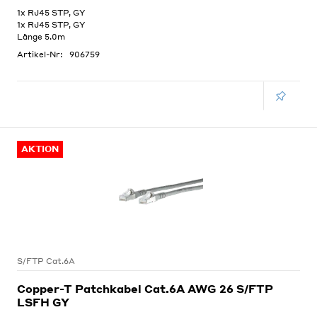
1x RJ45 STP, GY
1x RJ45 STP, GY
Länge 5.0m
Artikel-Nr:
906759
AKTION
S/FTP Cat.6A
Copper-T Patchkabel Cat.6A AWG 26 S/FTP
LSFH GY