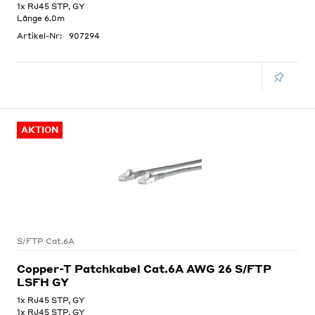
1x RJ45 STP, GY
Länge 6.0m
Artikel-Nr:
907294
AKTION
S/FTP Cat.6A
Copper-T Patchkabel Cat.6A AWG 26 S/FTP
LSFH GY
1x RJ45 STP, GY
1x RJ45 STP, GY