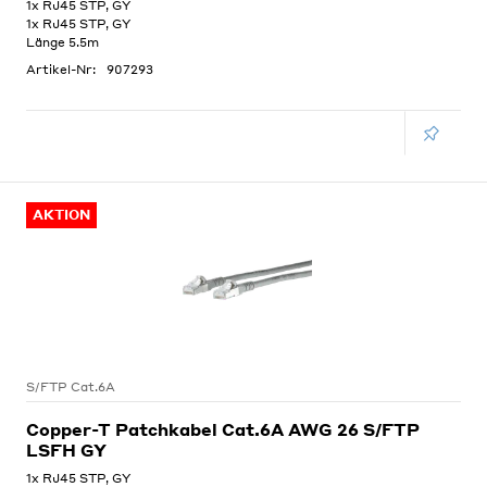
1x RJ45 STP, GY
1x RJ45 STP, GY
Länge 5.5m
Artikel-Nr:
907293
AKTION
S/FTP Cat.6A
Copper-T Patchkabel Cat.6A AWG 26 S/FTP
LSFH GY
1x RJ45 STP, GY