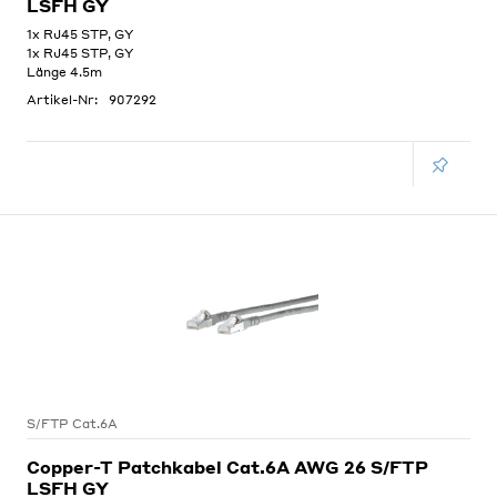
LSFH GY
1x RJ45 STP, GY
1x RJ45 STP, GY
Länge 4.5m
Artikel-Nr:
907292
S/FTP Cat.6A
Copper-T Patchkabel Cat.6A AWG 26 S/FTP
LSFH GY