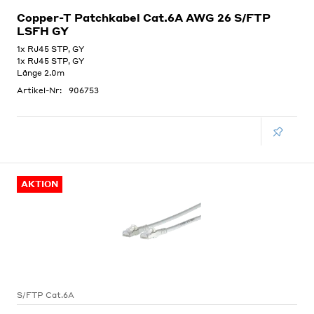
Copper-T Patchkabel Cat.6A AWG 26 S/FTP
LSFH GY
1x RJ45 STP, GY
1x RJ45 STP, GY
Länge 2.0m
Artikel-Nr:
906753
AKTION
S/FTP Cat.6A