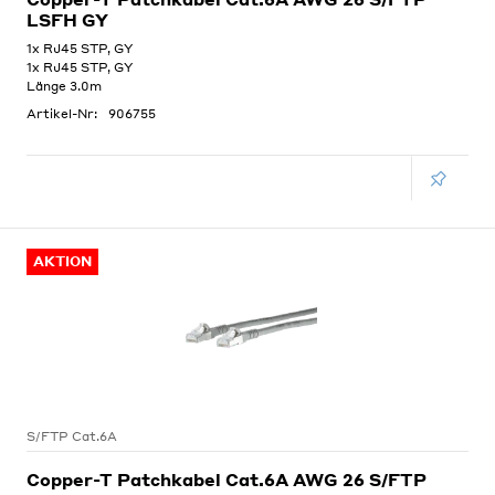
LSFH GY
1x RJ45 STP, GY
1x RJ45 STP, GY
Länge 3.0m
Artikel-Nr:
906755
AKTION
S/FTP Cat.6A
Copper-T Patchkabel Cat.6A AWG 26 S/FTP