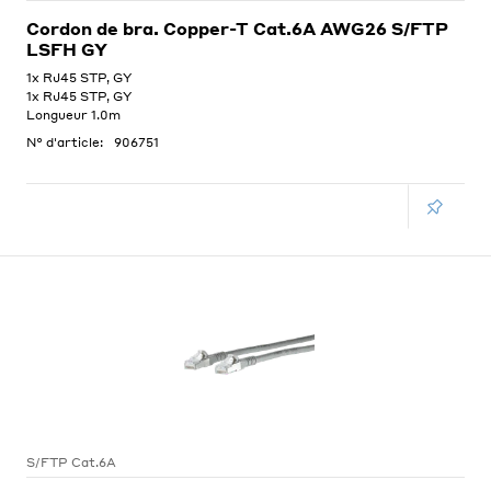
Cordon de bra. Copper-T Cat.6A AWG26 S/FTP
LSFH GY
1x RJ45 STP, GY
1x RJ45 STP, GY
Longueur 1.0m
N° d'article:
906751
S/FTP Cat.6A