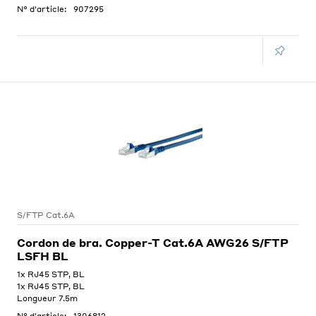
N° d'article:
907295
S/FTP Cat.6A
Cordon de bra. Copper-T Cat.6A AWG26 S/FTP
LSFH BL
1x RJ45 STP, BL
1x RJ45 STP, BL
Longueur 7.5m