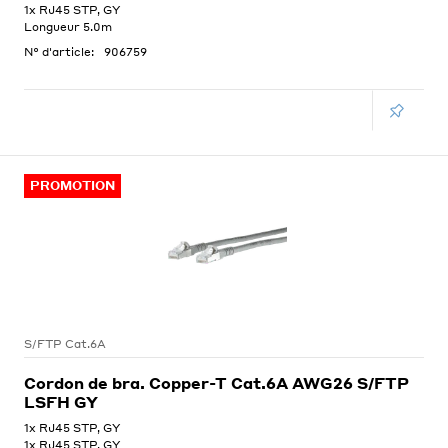
1x RJ45 STP, GY
Longueur 5.0m
N° d'article:
906759
PROMOTION
S/FTP Cat.6A
Cordon de bra. Copper-T Cat.6A AWG26 S/FTP
LSFH GY
1x RJ45 STP, GY
1x RJ45 STP, GY