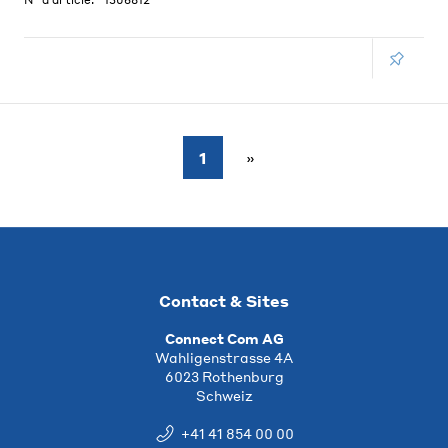
N° d'article:
1306812
1
Contact & Sites
Connect Com AG
Wahligenstrasse 4A
6023 Rothenburg
Schweiz
+41 41 854 00 00