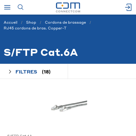
Accueil
Shop
Cordons de brassage
RJ45 cordons de bras. Copper-T
S/FTP Cat.6A
FILTRES
(18)