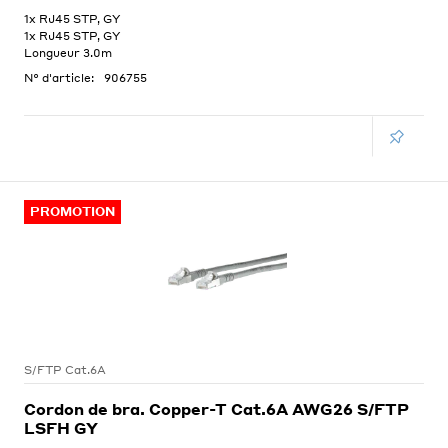
1x RJ45 STP, GY
1x RJ45 STP, GY
Longueur 3.0m
N° d'article:
906755
PROMOTION
S/FTP Cat.6A
Cordon de bra. Copper-T Cat.6A AWG26 S/FTP
LSFH GY