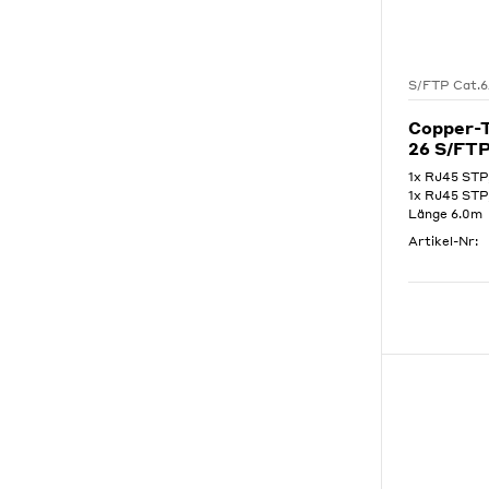
S/FTP Cat.
Copper-
26 S/FT
1x RJ45 STP
1x RJ45 STP
Länge 6.0m
Artikel-Nr: