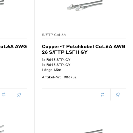
S/FTP Cat.6A
Cat.6A AWG
Copper-T Patchkabel Cat.6A AWG
26 S/FTP LSFH GY
1x RJ45 STP, GY
1x RJ45 STP, GY
Länge 1.5m
Artikel-Nr:
906752