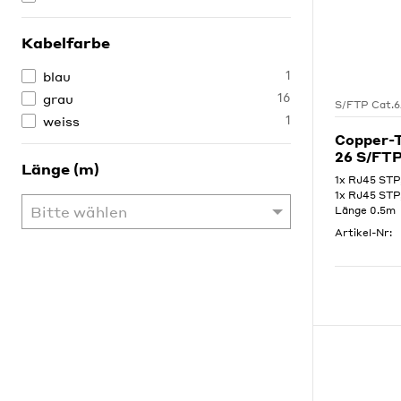
Kabelfarbe
1
blau
16
grau
S/FTP Cat.
1
weiss
Copper-
26 S/FT
Länge (m)
1x RJ45 STP
1x RJ45 STP
Länge 0.5m
Artikel-Nr: