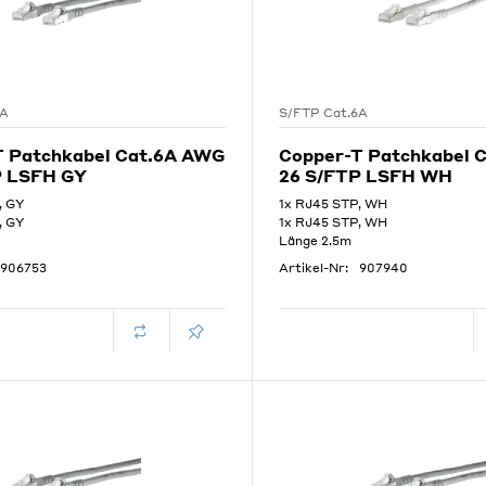
6A
S/FTP Cat.6A
T Patchkabel Cat.6A AWG
Copper-T Patchkabel 
P LSFH GY
26 S/FTP LSFH WH
, GY
1x RJ45 STP, WH
, GY
1x RJ45 STP, WH
Länge 2.5m
906753
Artikel-Nr:
907940