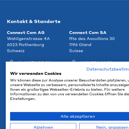
Kontakt & Standorte
Connect Com AG
Connect Com SA
Wahligenstrasse 4A
Rte des Avouillons 30
6023 Rothenburg
1196 Gland
Schweiz
Suisse
+41 41 854 00 00
+41 21 804 66 22
Datenschutzbesti
info@ccm.ch
info@ccm.ch
Wir verwenden Cookies
Wir können diese zur Analyse unserer Besucherdaten platzieren,
Anfahrt
Anfahrt
unsere Webseite zu verbessern, personalisierte Inhalte anzuzeige
Ihnen ein großartiges Webseiten-Erlebnis zu bieten. Für weitere
Informationen zu den von uns verwendeten Cookies öffnen Sie die
Einstellungen.
Alle akzeptieren
Ablehnen
Nein, anpassen