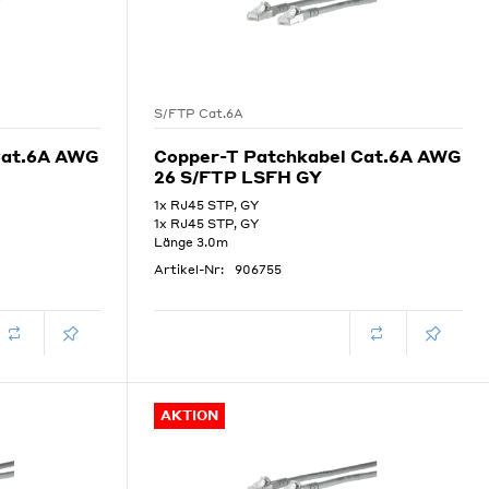
S/FTP Cat.6A
Cat.6A AWG
Copper-T Patchkabel Cat.6A AWG
26 S/FTP LSFH GY
1x RJ45 STP, GY
1x RJ45 STP, GY
Länge 3.0m
Artikel-Nr:
906755
AKTION