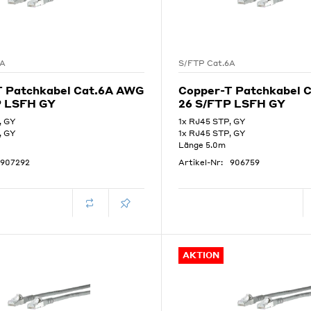
6A
S/FTP Cat.6A
T Patchkabel Cat.6A AWG
Copper-T Patchkabel 
P LSFH GY
26 S/FTP LSFH GY
, GY
1x RJ45 STP, GY
, GY
1x RJ45 STP, GY
Länge 5.0m
907292
Artikel-Nr:
906759
AKTION