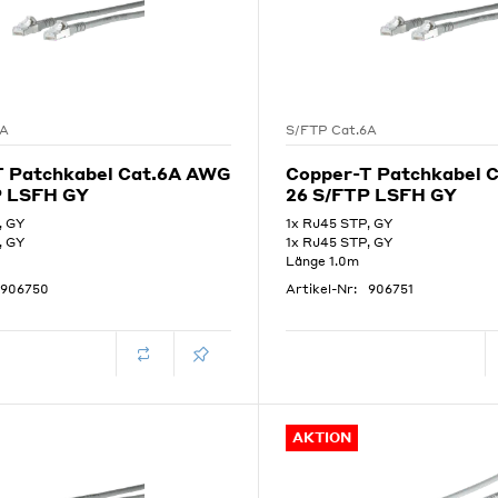
6A
S/FTP Cat.6A
T Patchkabel Cat.6A AWG
Copper-T Patchkabel 
P LSFH GY
26 S/FTP LSFH GY
, GY
1x RJ45 STP, GY
, GY
1x RJ45 STP, GY
Länge 1.0m
906750
Artikel-Nr:
906751
AKTION