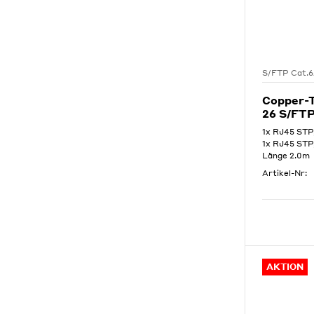
S/FTP Cat.
Copper-
26 S/FT
1x RJ45 STP
1x RJ45 STP
Länge 2.0m
Artikel-Nr:
AKTION