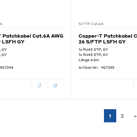
6A
S/FTP Cat.6A
T Patchkabel Cat.6A AWG
Copper-T Patchkabel 
P LSFH GY
26 S/FTP LSFH GY
, GY
1x RJ45 STP, GY
, GY
1x RJ45 STP, GY
Länge 6.5m
907294
Artikel-Nr:
907295
1
2