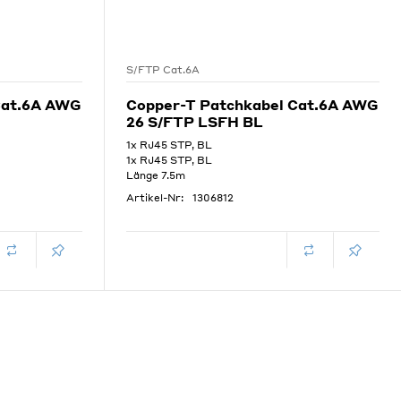
S/FTP Cat.6A
Cat.6A AWG
Copper-T Patchkabel Cat.6A AWG
26 S/FTP LSFH BL
1x RJ45 STP, BL
1x RJ45 STP, BL
Länge 7.5m
Artikel-Nr:
1306812