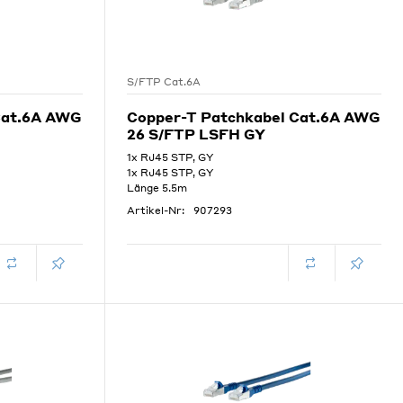
S/FTP Cat.6A
Cat.6A AWG
Copper-T Patchkabel Cat.6A AWG
26 S/FTP LSFH GY
1x RJ45 STP, GY
1x RJ45 STP, GY
Länge 5.5m
Artikel-Nr:
907293