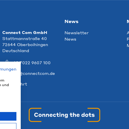
News
Connect Com GmbH
Newsletter
Stattmannstraße 40
News
R
72644 Oberboihingen
Deutschland
+49 7022 9607 100
mmungen
info@connectcom.de
 um
Anfahrt
n und