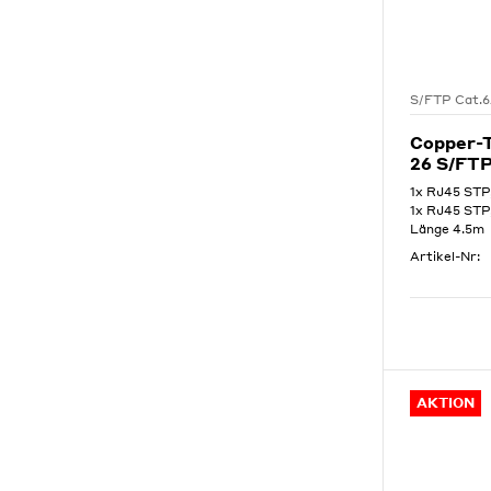
S/FTP Cat.
Copper-
26 S/FT
1x RJ45 STP
1x RJ45 STP
Länge 4.5m
Artikel-Nr:
AKTION