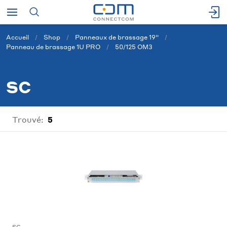
Accueil
Shop
Panneaux de brassage 19''
Panneau de brassage 1U PRO
50/125 OM3
SC
Trouvé:
5