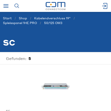
Start
Shop
Kabelendverschluss 19"
Spleisspanel 1HE PRO
50/125 OM3
SC
Gefunden:
5