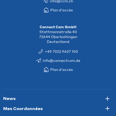
info@ccm.ch
Plan d'accès
Connect Com GmbH
Stattmannstraße 40
72644 Oberboihingen
Deutschland
+49 7022 9607 100
info@connectcom.de
Plan d'accès
News
Togg
Mes Coordonnées
Togg