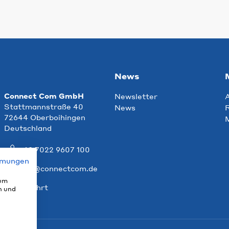
News
Connect Com GmbH
Newsletter
Stattmannstraße 40
News
R
72644 Oberboihingen
Deutschland
+49 7022 9607 100
mmungen
info@connectcom.de
 um
Anfahrt
n und