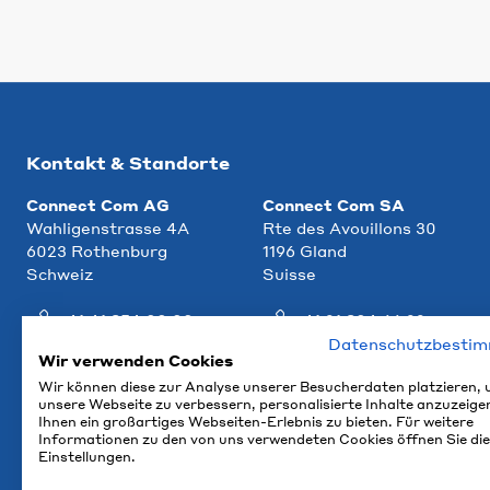
Kontakt & Standorte
Connect Com AG
Connect Com SA
Wahligenstrasse 4A
Rte des Avouillons 30
6023 Rothenburg
1196 Gland
Schweiz
Suisse
+41 41 854 00 00
+41 21 804 66 22
Datenschutzbesti
info@ccm.ch
info@ccm.ch
Wir verwenden Cookies
Wir können diese zur Analyse unserer Besucherdaten platzieren,
Anfahrt
Anfahrt
unsere Webseite zu verbessern, personalisierte Inhalte anzuzeige
Ihnen ein großartiges Webseiten-Erlebnis zu bieten. Für weitere
Informationen zu den von uns verwendeten Cookies öffnen Sie die
Einstellungen.