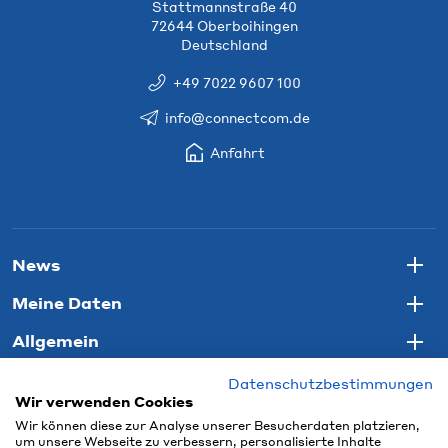
Stattmannstraße 40
72644 Oberboihingen
Deutschland
+49 7022 9607 100
info@connectcom.de
Anfahrt
News
Togg
Meine Daten
Togg
Allgemein
Togg
Datenschutzbestimmungen
Wir verwenden Cookies
Wir können diese zur Analyse unserer Besucherdaten platzieren,
um unsere Webseite zu verbessern, personalisierte Inhalte