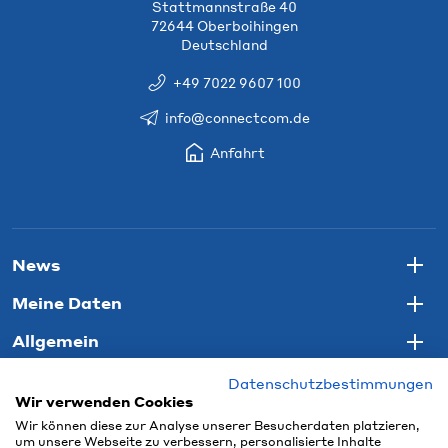
Stattmannstraße 40
72644 Oberboihingen
Deutschland
+49 7022 9607 100
info@connectcom.de
Anfahrt
News
Togg
Meine Daten
Togg
Allgemein
Togg
Datenschutzbestimmungen
Wir verwenden Cookies
Wir können diese zur Analyse unserer Besucherdaten platzieren,
um unsere Webseite zu verbessern, personalisierte Inhalte